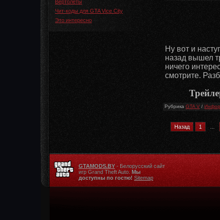
Вертолеты
Чит-коды для GTA Vice City
Это интересно
Ну вот и насту
назад вышел тр
ничего интерес
смотрите. Разб
Трейле
Рубрика
GTA V
/
Инфор
Назад
1
...
GTAMODS.BY
- Белорусский сайт
игр Grand Theft Auto.
Мы
доступны по гостю!
Sitemap