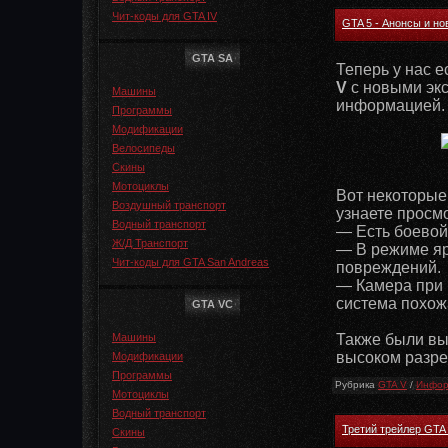
Чит-коды для GTA IV
GTA 5 - Анонсы и н
GTA SA
Теперь у нас 
V
с новыми эк
Машины
информацией.
Программы
Модификации
Велосипеды
Скины
Мотоциклы
Вот некоторые
Воздушный транспорт
узнаете просм
Водный транспорт
— Есть боевой
Ж/Д Транспорт
— В режиме яр
Чит-коды для GTA San Andreas
повреждений.
— Камера при п
система похож
GTA VC
Машины
Также были вы
высоком разре
Модификации
Программы
Рубрика
GTA V
/
Инфор
Мотоциклы
Водный транспорт
Третий трейлер GTA
Скины