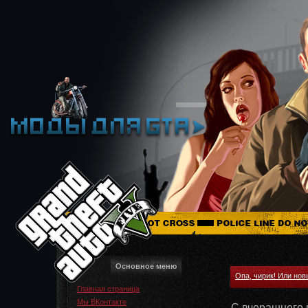
Основное меню
Опа, чирик! Или нов
Главная страница
Мы ВКонтакте
С вчерашнего 