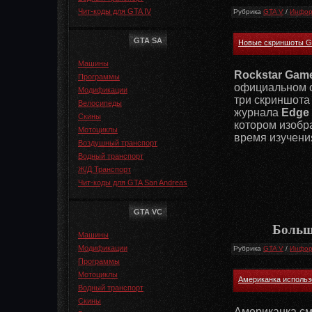
Чит-коды для GTA IV
Рубрика
GTA V
/
Инфор
GTA SA
Новые скриншоты G
Машины
Rockstar Gam
Программы
официальном 
Модификации
три скриншота
Велосипеды
журнала
Edge
Скины
котором изобр
Мотоциклы
время изучени
Воздушный транспорт
Водный транспорт
Ж/Д Транспорт
Чит-коды для GTA San Andreas
GTA VC
Больш
Машины
Модификации
Рубрика
GTA V
/
Инфор
Программы
Мотоциклы
Американка использо
Водный транспорт
Скины
Американка см