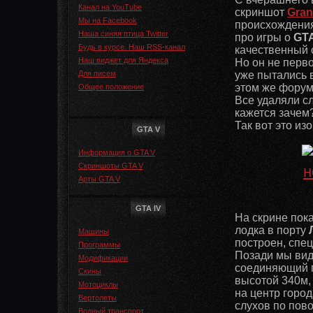
Канал на YouTube
скриншот
Gran
Мы на Facebook
происхождения
Наша синяя птица Twitter
про игры о
GT
Будь в курсе. Наш RSS-канал
качественный 
Наш виджет для Яндекса
Но он не перво
Для писем
уже пытались 
этом же форум
Общее положение
Все удаляли с
кажется зачем
Так вот это из
GTA V
Информация о GTA V
Скриншоты GTA V
Арты GTA V
GTA IV
На скрине пок
лодка в порту
Машины
построен, спец
Программы
Позади мы вид
Модификации
соединяющий п
Скины
высотой 340м,
Мотоциклы
на центр горо
Вертолеты
слухов по пов
Водный транспорт