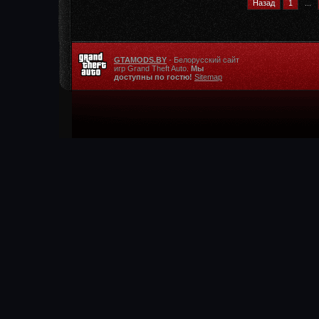
Назад
1
...
GTAMODS.BY
- Белорусский сайт
игр Grand Theft Auto.
Мы
доступны по гостю!
Sitemap