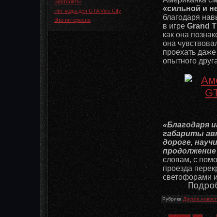
Вертолеты
«сильной и н
Чит-коды для GTA Vice City
благодаря нав
Это интересно
в игре
Grand T
как она позна
она чувствова
проехать даже
опытного друг
«Благодаря и
габариты авт
дороге, науч
продолжение 
словам, с по
проезда перек
светофорами и
Подро
Рубрика
Другие новос