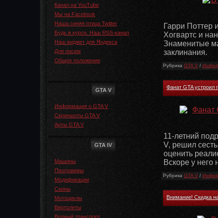
Канал на YouTube
Мы на Facebook
Наша синяя птица Twitter
Гарри Поттер 
Будь в курсе. Наш RSS-канал
Хогвартс и нан
Наш виджет для Яндекса
Знаменитые ма
Для писем
заклинания.
Общее положение
Рубрика
GTA V
/
Инфор
Фанат GTA устроил 
GTA V
Информация о GTA V
Скриншоты GTA V
Арты GTA V
11-летний подр
V, решил сесть
GTA IV
оценить реали
Машины
Вскоре у него 
Программы
Рубрика
GTA V
/
Инфор
Модификации
Скины
Внимание! Скидка на
Мотоциклы
Вертолеты
Водный транспорт