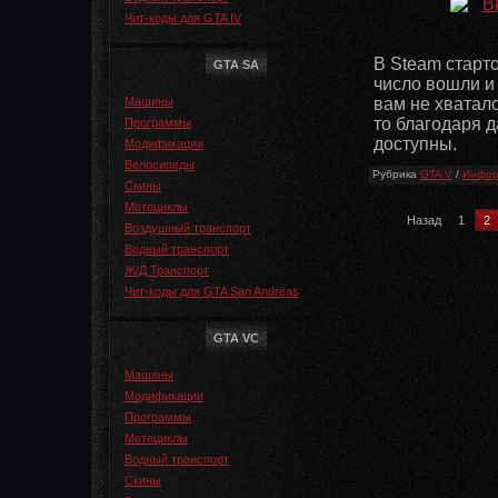
Чит-коды для GTA IV
В Steam старт
GTA SA
число вошли и
Машины
вам не хватало
то благодаря 
Программы
доступны.
Модификации
Велосипеды
Рубрика
GTA V
/
Инфор
Скины
Мотоциклы
Назад
1
2
Воздушный транспорт
Водный транспорт
Ж/Д Транспорт
Чит-коды для GTA San Andreas
GTA VC
Машины
Модификации
Программы
Мотоциклы
Водный транспорт
Скины