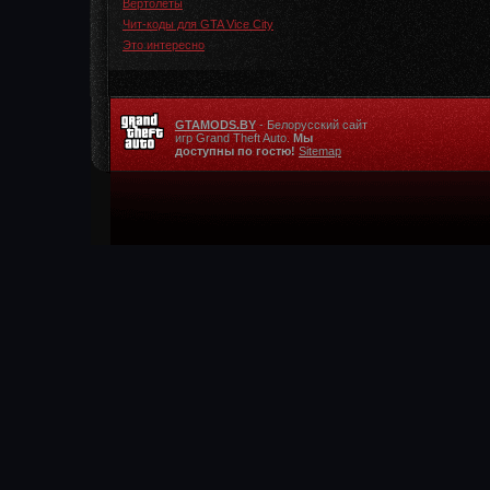
Вертолеты
Чит-коды для GTA Vice City
Это интересно
GTAMODS.BY
- Белорусский сайт
игр Grand Theft Auto.
Мы
доступны по гостю!
Sitemap