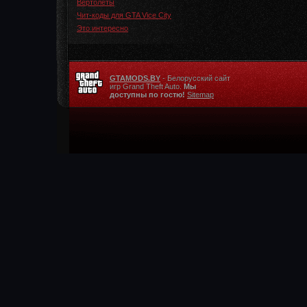
Вертолеты
Чит-коды для GTA Vice City
Это интересно
GTAMODS.BY
- Белорусский сайт
игр Grand Theft Auto.
Мы
доступны по гостю!
Sitemap