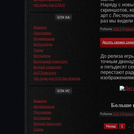
Наряду с новы
Чит-коды для GTA IV
скриншотов, к
арт с Лестером
GTA SA
раз мы видели
Машины
Рубрика
GTA V
/
Инфор
Программы
Модификации
Десять свежих скри
Велосипеды
Скины
До релиза игры
Мотоциклы
точным двенад
Воздушный транспорт
и пятьдесят се
Водный транспорт
перестают рад
Ж/Д Транспорт
изображения
Чит-коды для GTA San Andreas
GTA VC
Машины
Больше 
Модификации
Программы
Рубрика
GTA V
/
Инфор
Мотоциклы
Водный транспорт
Назад
1
...
Скины