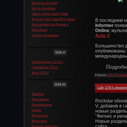
Канал на YouTube
Мы на Facebook
Наша синяя птица Twitter
Будь в курсе. Наш RSS-канал
В последнем н
Наш виджет для Яндекса
Informer
появи
Для писем
Online
, мульт
Auto V
Общее положение
Большинство 
опубликованы
GTA V
международны
Информация о GTA V
Подробно
Скриншоты GTA V
Арты GTA V
Рубрика
GTA V
/
Инфор
GTA IV
Сайт GTA 5 обновлен
Машины
Программы
Rockstar обно
Модификации
V, добавив в г
Скины
новые разделы
Мотоциклы
"Фитнес и рела
Новые разделы
Вертолеты
сайта.
Водный транспорт