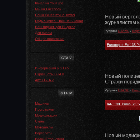
Канал на YouTube
Мы на Facebook
Наша синяя птица Twitter
Новый вертоле
Будь в курсе. Наш RSS-канал
журналистам к
Наш виджет для Яндекса
Рубрика
GTA VC
/
Верт
Для писем
Общее положение
Eurocopter Ec-135 Po
GTA V
Информация о GTA V
Скриншоты GTA V
Новый полицейс
Арты GTA V
Стражи порядк
Рубрика
GTA VC
/
Верт
GTA IV
Машины
IAR 330L Puma SOC
Программы
Модификации
Скины
Мотоциклы
Вертолеты
Новый модифи
Водный транспорт