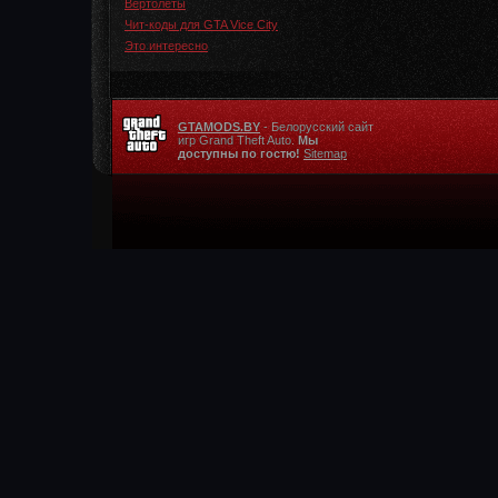
Вертолеты
Чит-коды для GTA Vice City
Это интересно
GTAMODS.BY
- Белорусский сайт
игр Grand Theft Auto.
Мы
доступны по гостю!
Sitemap