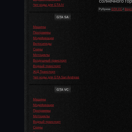
солнечного гор
Чит-коды для GTA IV
Рубрика
GTA VC
/
Верт
GTA SA
Машины
Программы
Модификации
Велосипеды
Скины
Мотоциклы
Воздушный транспорт
Водный транспорт
Ж/Д Транспорт
Чит-коды для GTA San Andreas
GTA VC
Машины
Модификации
Программы
Мотоциклы
Водный транспорт
Скины