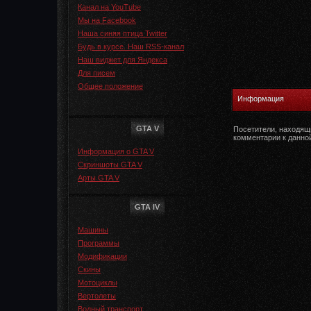
Канал на YouTube
Мы на Facebook
Наша синяя птица Twitter
Будь в курсе. Наш RSS-канал
Наш виджет для Яндекса
Для писем
Общее положение
Информация
GTA V
Посетители, находящ
комментарии к данно
Информация о GTA V
Скриншоты GTA V
Арты GTA V
GTA IV
Машины
Программы
Модификации
Скины
Мотоциклы
Вертолеты
Водный транспорт