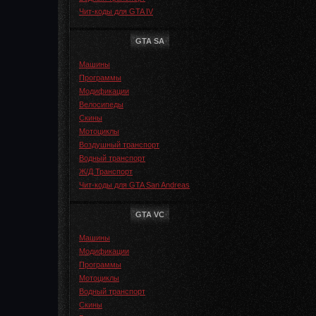
Чит-коды для GTA IV
GTA SA
Машины
Программы
Модификации
Велосипеды
Скины
Мотоциклы
Воздушный транспорт
Водный транспорт
Ж/Д Транспорт
Чит-коды для GTA San Andreas
GTA VC
Машины
Модификации
Программы
Мотоциклы
Водный транспорт
Скины