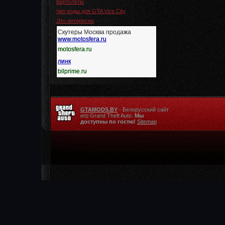
Вертолеты
Чит-коды для GTA Vice City
Это интересно
Скутеры Москва продажа
www.motosfera.ru
motosfera.ru
линк
bilprime.ru
GTAMODS.BY
- Белорусский сайт
игр Grand Theft Auto.
Мы
доступны по гостю!
Sitemap