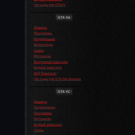
Чит-коды для GTA IV
GTA SA
Машины
Программы
Модификации
Велосипеды
Скины
Мотоциклы
Воздушный транспорт
Водный транспорт
Ж/Д Транспорт
Чит-коды для GTA San Andreas
GTA VC
Машины
Модификации
Программы
Мотоциклы
Водный транспорт
Скины