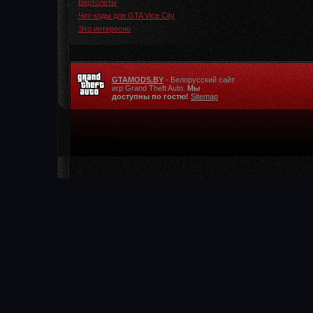
Вертолеты
Чит-коды для GTA Vice City
Это интересно
GTAMODS.BY
- Белорусский сайт
игр Grand Theft Auto.
Мы
доступны по гостю!
Sitemap