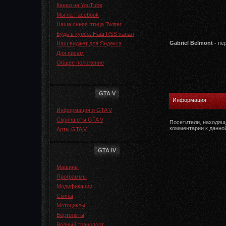
Канал на YouTube
Мы на Facebook
Наша синяя птица Twitter
Будь в курсе. Наш RSS-канал
Gabriel Belmont -
пер
Наш виджет для Яндекса
Для писем
Общее положение
GTA V
Информация
Информация о GTA V
Скриншоты GTA V
Посетители, находящ
комментарии к данно
Арты GTA V
GTA IV
Машины
Программы
Модификации
Скины
Мотоциклы
Вертолеты
Водный транспорт