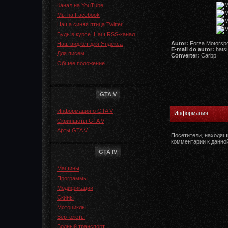
Канал на YouTube
Мы на Facebook
Наша синяя птица Twitter
Будь в курсе. Наш RSS-канал
Autor:
Forza Motorspo
Наш виджет для Яндекса
E-mail do autor:
hats
Для писем
Converter:
Carbp
Общее положение
GTA V
Информация о GTA V
Информация
Скриншоты GTA V
Арты GTA V
Посетители, находящ
комментарии к данно
GTA IV
Машины
Программы
Модификации
Скины
Мотоциклы
Вертолеты
Водный транспорт