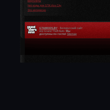
Вертолеты
Чит-коды для GTA Vice City
Это интересно
GTAMODS.BY
- Белорусский сайт
игр Grand Theft Auto.
Мы
доступны по гостю!
Sitemap