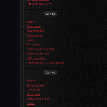
Чит-коды для GTA IV
GTA SA
Машины
Программы
Модификации
Велосипеды
Скины
Мотоциклы
Воздушный транспорт
Водный транспорт
Ж/Д Транспорт
Чит-коды для GTA San Andreas
GTA VC
Машины
Модификации
Программы
Мотоциклы
Водный транспорт
Скины