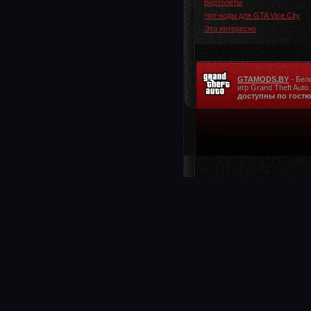
Вертолеты
Чит-коды для GTA Vice City
Это интересно
GTAMODS.BY
- Бел
игр Grand Theft Auto
доступны по гостю