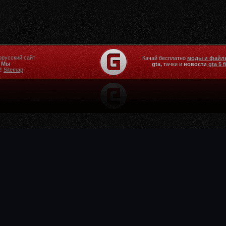
орусский сайт
Качай бесплатно
моды и файлы
.
Мы
gta,
тачки и
новости
gta 5 f
!
Sitemap