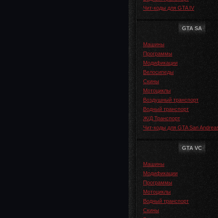
Чит-коды для GTA IV
GTA SA
Машины
Программы
Модификации
Велосипеды
Скины
Мотоциклы
Воздушный транспорт
Водный транспорт
Ж/Д Транспорт
Чит-коды для GTA San Andrea
GTA VC
Машины
Модификации
Программы
Мотоциклы
Водный транспорт
Скины