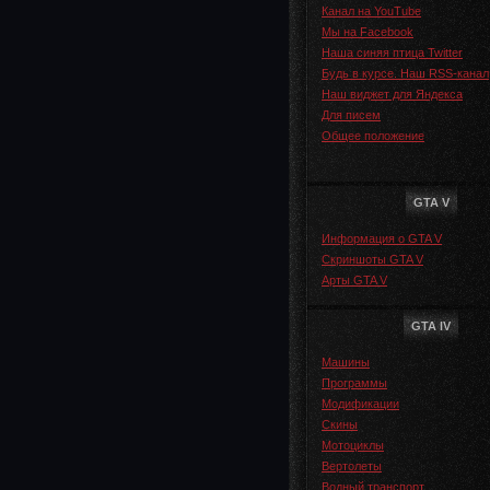
Канал на YouTube
Мы на Facebook
Наша синяя птица Twitter
Будь в курсе. Наш RSS-канал
Наш виджет для Яндекса
Для писем
Общее положение
GTA V
Информация о GTA V
Скриншоты GTA V
Арты GTA V
GTA IV
Машины
Программы
Модификации
Скины
Мотоциклы
Вертолеты
Водный транспорт