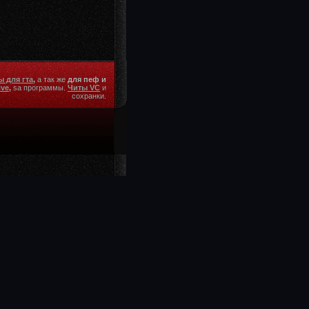
 для гта
,
а так же
для пеф и
ive
,
sa программы.
Читы VC
и
сохранки.