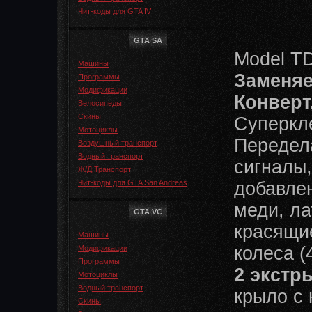
Чит-коды для GTA IV
GTA SA
Model T
Машины
Заменяе
Программы
Модификации
Конверт
Велосипеды
Скины
Суперкле
Мотоциклы
Передел
Воздушный транспорт
Водный транспорт
сигналы,
Ж/Д Транспорт
Чит-коды для GTA San Andreas
добавле
меди, ла
GTA VC
красящие
Машины
колеса (
Модификации
Программы
2 экстр
Мотоциклы
Водный транспорт
крыло с
Скины