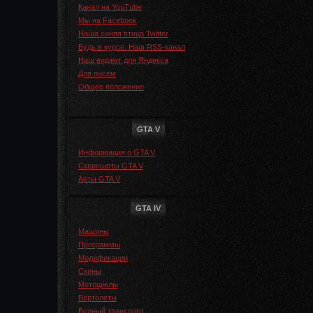
Канал на YouTube
Мы на Facebook
Наша синяя птица Twitter
Будь в курсе. Наш RSS-канал
Наш виджет для Яндекса
Для писем
Общее положение
GTA V
Информация о GTA V
Скриншоты GTA V
Арты GTA V
GTA IV
Машины
Программы
Модификации
Скины
Мотоциклы
Вертолеты
Водный транспорт