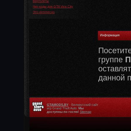
Вертолеты
Чит-коды для GTA Vice City
Это интересно
Информация
Посетит
группе
П
оставлят
данной 
GTAMODS.BY
- Белорусский сайт
игр Grand Theft Auto.
Мы
доступны по гостю!
Sitemap