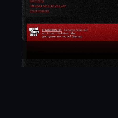
Вертолеты
Чит-коды для GTA Vice City
Это интересно
GTAMODS.BY
- Белорусский сайт
игр Grand Theft Auto.
Мы
доступны по гостю!
Sitemap