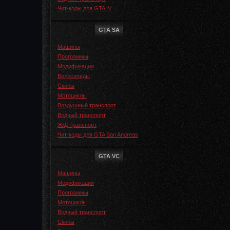
Чит-коды для GTA IV
GTA SA
Машины
Программы
Модификации
Велосипеды
Скины
Мотоциклы
Воздушный транспорт
Водный транспорт
Ж/Д Транспорт
Чит-коды для GTA San Andreas
GTA VC
Машины
Модификации
Программы
Мотоциклы
Водный транспорт
Скины