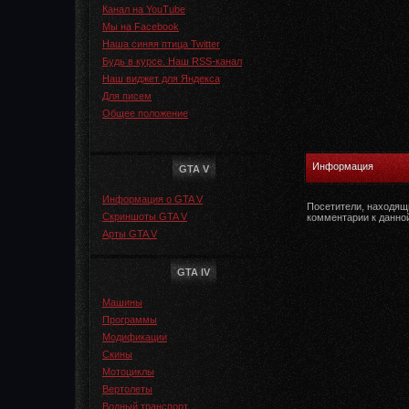
Канал на YouTube
Мы на Facebook
Наша синяя птица Twitter
Будь в курсе. Наш RSS-канал
Наш виджет для Яндекса
Для писем
Общее положение
Информация
GTA V
Информация о GTA V
Посетители, находящ
Скриншоты GTA V
комментарии к данно
Арты GTA V
GTA IV
Машины
Программы
Модификации
Скины
Мотоциклы
Вертолеты
Водный транспорт