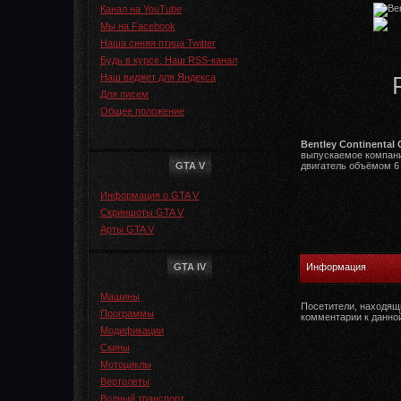
Канал на YouTube
Мы на Facebook
Наша синяя птица Twitter
Будь в курсе. Наш RSS-канал
Наш виджет для Яндекса
Для писем
Общее положение
Bentley Continental
выпускаемое компание
GTA V
двигатель объёмом 6 
Информация о GTA V
Скриншоты GTA V
Арты GTA V
GTA IV
Информация
Машины
Посетители, находящ
Программы
комментарии к данно
Модификации
Скины
Мотоциклы
Вертолеты
Водный транспорт