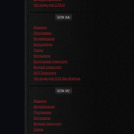
Чит-коды для GTA IV
GTA SA
Машины
Программы
Модификации
Велосипеды
Скины
Мотоциклы
Воздушный транспорт
Водный транспорт
Ж/Д Транспорт
Чит-коды для GTA San Andreas
GTA VC
Машины
Модификации
Программы
Мотоциклы
Водный транспорт
Скины