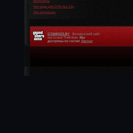
Вертолеты
Чит-коды для GTA Vice City
Это интересно
GTAMODS.BY
- Белорусский сайт
игр Grand Theft Auto.
Мы
доступны по гостю!
Sitemap