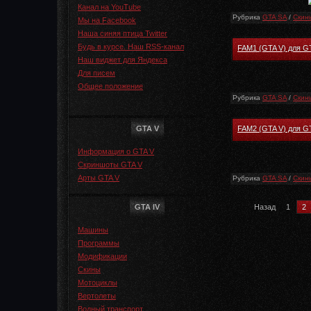
Канал на YouTube
Рубрика
GTA SA
/
Скин
Мы на Facebook
Наша синяя птица Twitter
Будь в курсе. Наш RSS-канал
FAM1 (GTA V) для G
Наш виджет для Яндекса
Для писем
Общее положение
Рубрика
GTA SA
/
Скин
GTA V
FAM2 (GTA V) для G
Информация о GTA V
Скриншоты GTA V
Арты GTA V
Рубрика
GTA SA
/
Скин
GTA IV
Назад
1
2
Машины
Программы
Модификации
Скины
Мотоциклы
Вертолеты
Водный транспорт