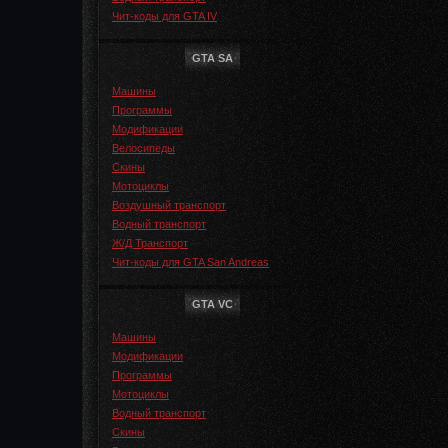
Чит-коды для GTA IV
GTA SA
Машины
Программы
Модификации
Велосипеды
Скины
Мотоциклы
Воздушный транспорт
Водный транспорт
Ж/Д Транспорт
Чит-коды для GTA San Andreas
GTA VC
Машины
Модификации
Программы
Мотоциклы
Водный транспорт
Скины