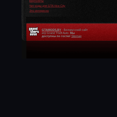
Вертолеты
Чит-коды для GTA Vice City
Это интересно
GTAMODS.BY
- Белорусский сайт
игр Grand Theft Auto.
Мы
доступны по гостю!
Sitemap