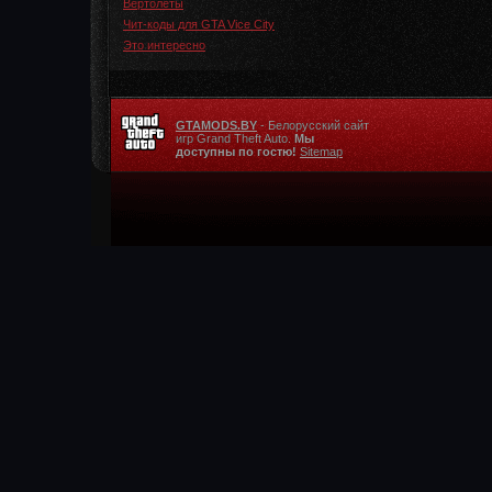
Вертолеты
Чит-коды для GTA Vice City
Это интересно
GTAMODS.BY
- Белорусский сайт
игр Grand Theft Auto.
Мы
доступны по гостю!
Sitemap