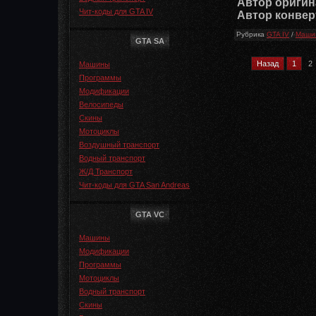
Автор оригин
Чит-коды для GTA IV
Автор конвер
Рубрика
GTA IV
/
Машин
GTA SA
Назад
1
2
Машины
Программы
Модификации
Велосипеды
Скины
Мотоциклы
Воздушный транспорт
Водный транспорт
Ж/Д Транспорт
Чит-коды для GTA San Andreas
GTA VC
Машины
Модификации
Программы
Мотоциклы
Водный транспорт
Скины