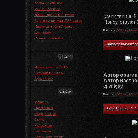
Канал на YouTube
Мы на Facebook
Наша синяя птица Twitter
Качественный 
Будь в курсе. Наш RSS-канал
Присутствуют 9
Наш виджет для Яндекса
Рубрика
GTA IV
/
Машин
Для писем
Общее положение
Lamborghini Aventado
GTA V
Информация о GTA V
Скриншоты GTA V
Автор оригин
Арты GTA V
Автор настро
cjisntgay
GTA IV
Рубрика
GTA IV
/
Машин
Машины
Программы
Dodge Charger RT 19
Модификации
Скины
Мотоциклы
Вертолеты
Водный транспорт